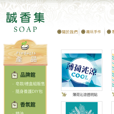
品牌館
皂款/禮盒組販售
隨身養護DIY包
薄荷沁涼透明貼
香氛館
精油