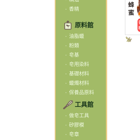
香精
原料館
油脂蠟
粉類
皂基
皂用染料
基礎材料
蠟燭材料
保養品原料
工具館
做皂工具
矽膠模
皂章