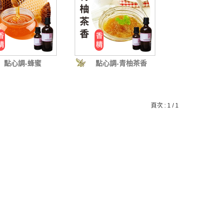
點心調-蜂蜜
點心調-青柚茶香
頁次 : 1 / 1