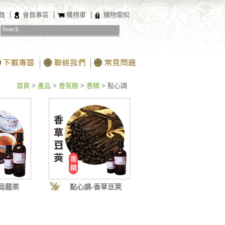
員
會員專區
購物車
購物需知
首頁
>
產品
>
香氛館
>
香精
>
點心調
烏龍茶
點心調-香草豆莢