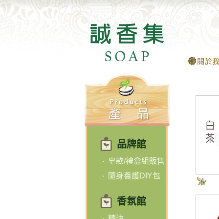
品牌館
皂款/禮盒組販售
隨身養護DIY包
香氛館
精油