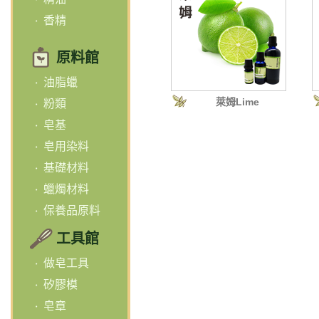
香精
原料館
油脂蠟
萊姆Lime
粉類
皂基
皂用染料
基礎材料
蠟燭材料
保養品原料
工具館
做皂工具
矽膠模
皂章