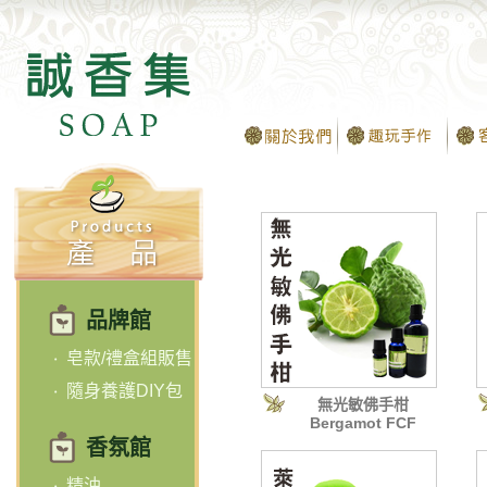
品牌館
皂款/禮盒組販售
隨身養護DIY包
無光敏佛手柑
Bergamot FCF
香氛館
精油