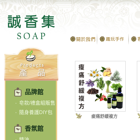
品牌館
皂款/禮盒組販售
隨身養護DIY包
痠痛舒緩複方
香氛館
精油