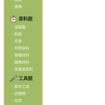
香精
原料館
油脂蠟
粉類
皂基
皂用染料
基礎材料
蠟燭材料
保養品原料
工具館
做皂工具
矽膠模
皂章