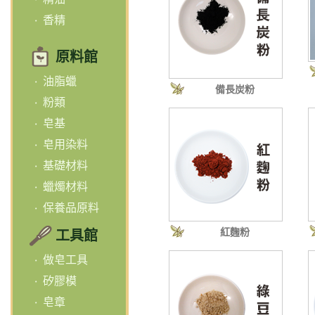
香精
原料館
油脂蠟
備長炭粉
粉類
皂基
皂用染料
基礎材料
蠟燭材料
保養品原料
紅麴粉
工具館
做皂工具
矽膠模
皂章