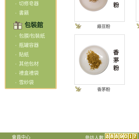
切修皂器
書籍
包裝館
綠豆粉
包膜/包裝紙
瓶罐容器
貼紙
其他包材
禮盒禮袋
雪紗袋
香茅粉
會員中心
參訪人數