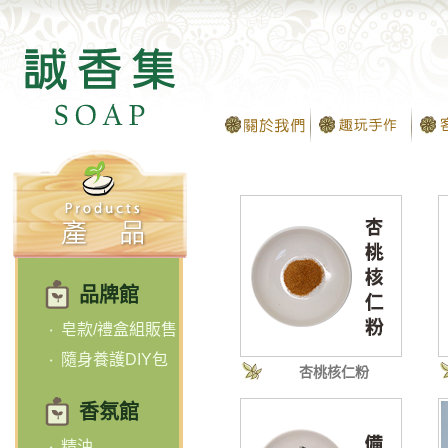
品牌館
皂款/禮盒組販售
隨身養護DIY包
杏桃核仁粉
香氛館
精油