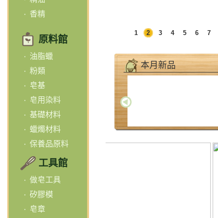
香精
1
2
3
4
5
6
7
原料館
油脂蠟
本月新品
粉類
皂基
皂用染料
基礎材料
蠟燭材料
保養品原料
工具館
做皂工具
矽膠模
皂章