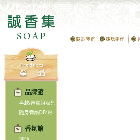
品牌館
皂款/禮盒組販售
隨身養護DIY包
香氛館
精油