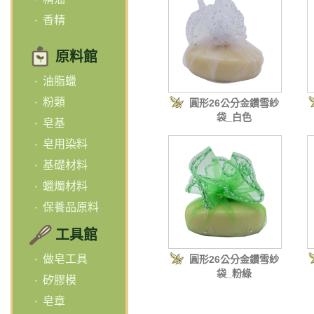
香精
原料館
油脂蠟
粉類
圓形26公分金鑽雪紗
袋_白色
皂基
皂用染料
基礎材料
蠟燭材料
保養品原料
工具館
做皂工具
圓形26公分金鑽雪紗
袋_粉綠
矽膠模
皂章