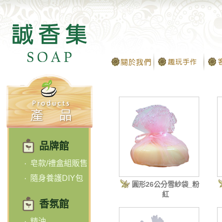
品牌館
皂款/禮盒組販售
隨身養護DIY包
圓形26公分雪紗袋_粉
紅
香氛館
精油