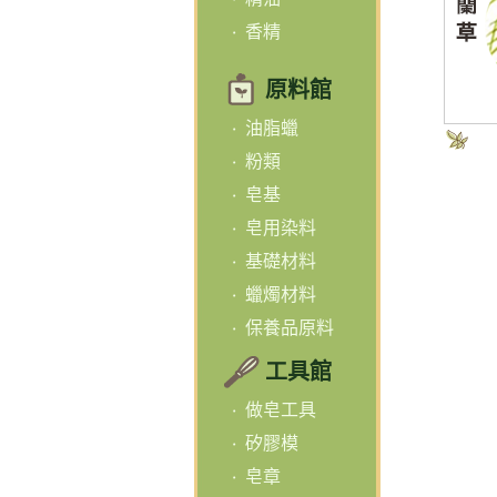
香精
原料館
油脂蠟
粉類
皂基
皂用染料
基礎材料
蠟燭材料
保養品原料
工具館
做皂工具
矽膠模
皂章