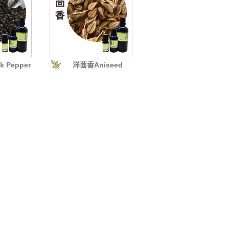
 Pepper
洋茴香Aniseed