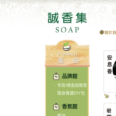
品牌館
皂款/禮盒組販售
隨身養護DIY包
香氛館
精油