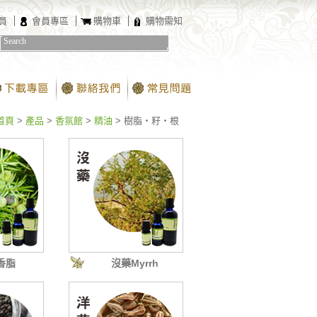
員
會員專區
購物車
購物需知
首頁
>
產品
>
香氛館
>
精油
>
樹脂‧籽‧根
香脂
沒藥Myrrh